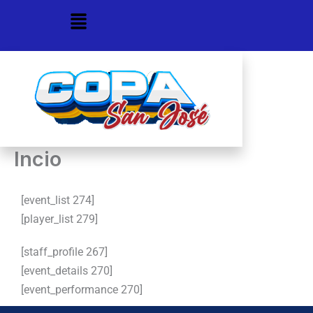
Ir
Menú
al
contenido
Incio
[event_list 274]
[player_list 279]
[staff_profile 267]
[event_details 270]
[event_performance 270]